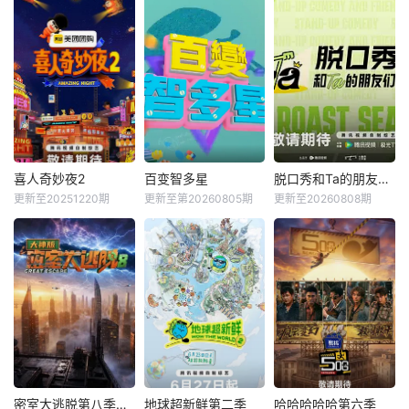
喜人奇妙夜2
百变智多星
脱口秀和Ta的朋友们第三季
更新至20251220期
更新至第20260805期
更新至20260808期
密室大逃脱第八季大神版
地球超新鲜第二季
哈哈哈哈哈第六季