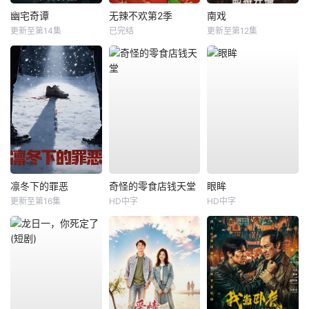
幽宅奇谭
无辣不欢第2季
南戏
更新至第14集
已完结
更新至第12集
凛冬下的罪恶
奇怪的零食店钱天堂
眼眸
更新至第16集
HD中字
HD中字