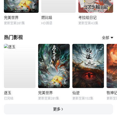
完美世界
燃比娃
考拉绘日记
更新至第281集
HD国语
更新至第43集
热门影视
全部
逐玉
完美世界
仙逆
牧神
已完结
更新至第281集
更新至第152集
更新至
更多