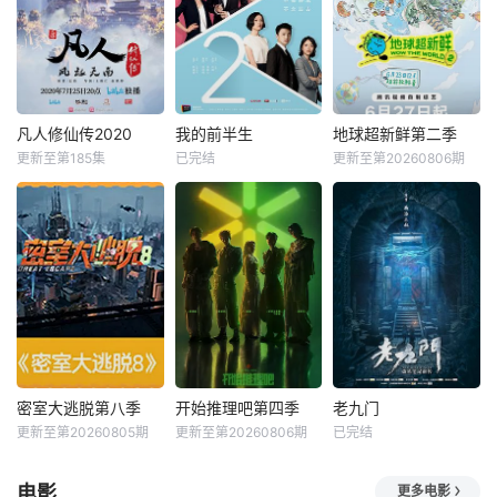
凡人修仙传2020
我的前半生
地球超新鲜第二季
更新至第185集
已完结
更新至第20260806期
密室大逃脱第八季
开始推理吧第四季
老九门
更新至第20260805期
更新至第20260806期
已完结
电影
更多电影