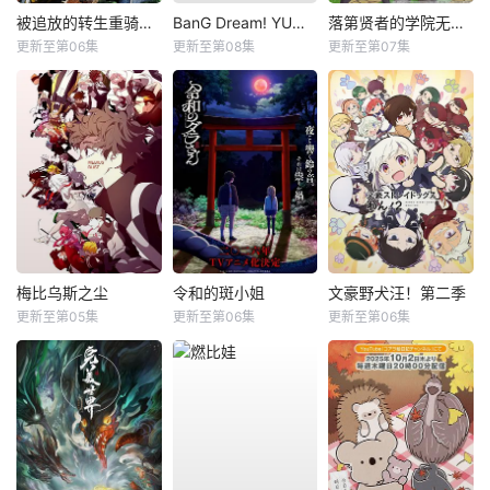
被追放的转生重骑士用游戏知识开无双
BanG Dream! YUME∞MITA
落第贤者的学院无双第二回转生，S等级作弊魔术师冒险记
更新至第06集
更新至第08集
更新至第07集
梅比乌斯之尘
令和的斑小姐
文豪野犬汪！第二季
更新至第05集
更新至第06集
更新至第06集