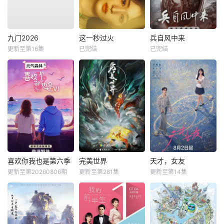
九门2026
这一秒过火
兵自风中来
更新至第16集
已完结
已完结
喜欢你我也是第六季
完美世界
天才，女友
更新至第20260806期
更新至第281集
更新至第14集