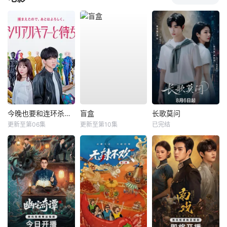
今晚也要和连环杀手约会
盲盒
长歌莫问
更新至第06集
更新至第10集
已完结