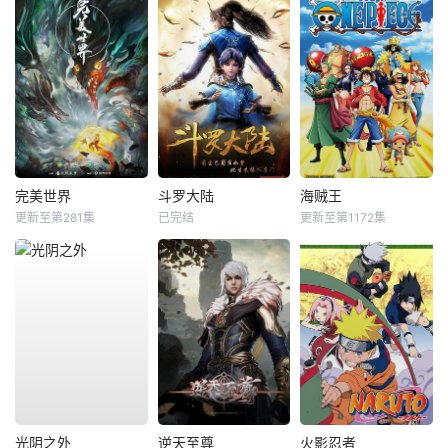
完美世界
斗罗大陆
海贼王
更新至第281集
已完结
更新至第1172集
光阴之外
逆天至尊
火影忍者