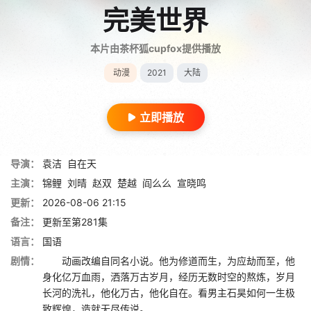
完美世界
本片由茶杯狐cupfox提供播放
动漫
2021
大陆
立即播放
导演：
袁洁
自在天
主演：
锦鲤
刘晴
赵双
楚越
阎么么
宣晓鸣
更新：
2026-08-06 21:15
备注：
更新至第281集
语言：
国语
剧情：
动画改编自同名小说。他为修道而生，为应劫而至，他
身化亿万血雨，洒落万古岁月，经历无数时空的熬炼，岁月
长河的洗礼，他化万古，他化自在。看男主石昊如何一生极
致辉煌，造就无尽传说。