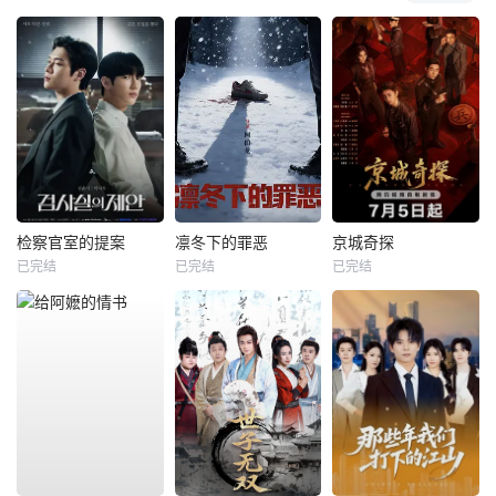
检察官室的提案
凛冬下的罪恶
京城奇探
已完结
已完结
已完结