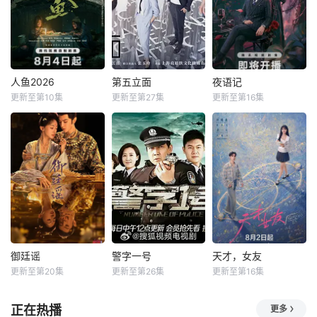
人鱼2026
第五立面
夜语记
更新至第10集
更新至第27集
更新至第16集
御廷谣
警字一号
天才，女友
更新至第20集
更新至第26集
更新至第16集
正在热播
更多