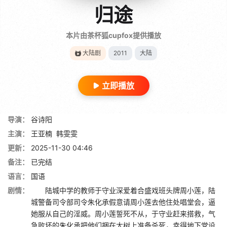
归途
本片由茶杯狐cupfox提供播放
大陆剧
2011
大陆
立即播放
导演：
谷诗阳
主演：
王亚楠
韩雯雯
更新：
2025-11-30 04:46
备注：
已完结
语言：
国语
剧情：
陆城中学的教师于守业深爱着合盛戏班头牌周小莲，陆
城警备司令部司令朱化承假意请周小莲去他住处唱堂会，逼
她服从自己的淫威。周小莲誓死不从，于守业赶来搭救，气
急败坏的朱化承把他们捆在大树上准备杀死，幸得地下党设