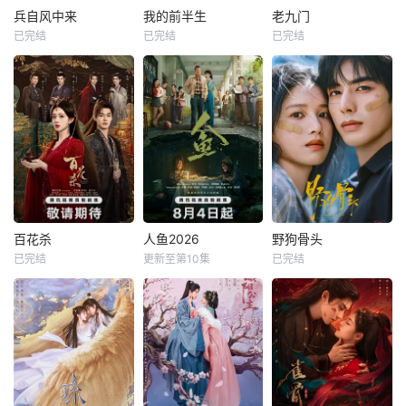
兵自风中来
我的前半生
老九门
已完结
已完结
已完结
百花杀
人鱼2026
野狗骨头
已完结
更新至第10集
已完结