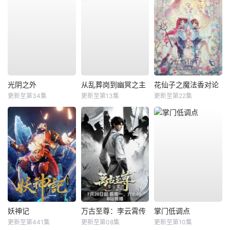
光阴之外
从乱葬岗到幽冥之主
花仙子之魔法香对论
更新至第34集
更新至第13集
更新至第22集
妖神记
万古至尊：李云霄传
掌门低调点
更新至第441集
更新至第08集
更新至第10集