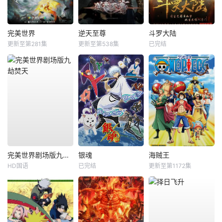
完美世界
逆天至尊
斗罗大陆
更新至第281集
更新至第538集
已完结
完美世界剧场版九劫焚天
银魂
海贼王
HD国语
已完结
更新至第1172集