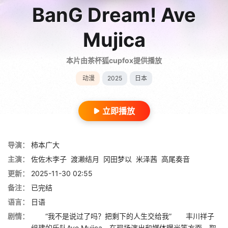
BanG Dream! Ave
Mujica
本片由茶杯狐cupfox提供播放
动漫
2025
日本
立即播放
导演：
柿本广大
主演：
佐佐木李子
渡濑结月
冈田梦以
米泽茜
高尾奏音
更新：
2025-11-30 02:55
备注：
已完结
语言：
日语
剧情：
“我不是说过了吗？把剩下的人生交给我” 丰川祥子
组建的乐队Ave Mujica，在现场演出和媒体曝光等方面，取