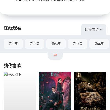
在线观看
切换节点
第01集
第02集
第03集
第04集
第05集
猜你喜欢