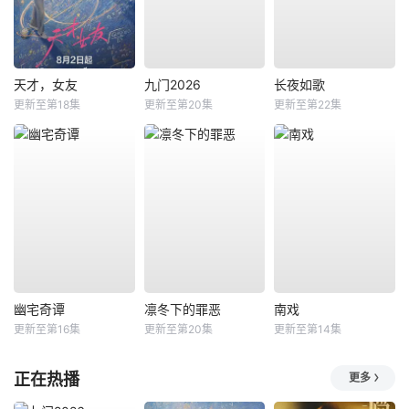
天才，女友
九门2026
长夜如歌
更新至第18集
更新至第20集
更新至第22集
幽宅奇谭
凛冬下的罪恶
南戏
更新至第16集
更新至第20集
更新至第14集
正在热播
更多