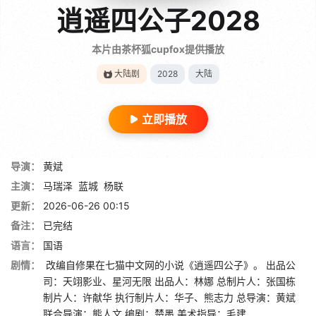
逍遥四公子2028
本片由茶杯狐cupfox提供播放
大陆剧
2028
大陆
立即播放
导演：
黄斌
主演：
马瑞泽
蓝城
杨联
更新：
2026-06-26 00:15
备注：
已完结
语言：
国语
剧情：
改编自修果在七猫中文网的小说《逍遥四公子》。 出品公
司：天翊影业、星河无限 出品人：林娜 总制片人：张国栋
制片人：许献华 执行制片人：华子、熊志力 总导演：黄斌
联合导演：熊人文 编剧：楚墨 美术指导：毛建